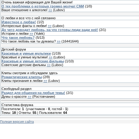
Очень важная иформация для Вашей жизни!
О тех проблемах о которых громко молчат СМИ
(
1
/
0
)
Ваше отношение к алкоголю!
»»
(
Lubov
)
О любви и все что с ней связанно
Известное о любви!
(
1
/
2
)
Интересные факты о любви!
»»
(
Lubov
)
До чего доводит любовь, на что готовы люди ради неё!
(
2
/
1
)
Истории о любви
»»
(
Yulek
)
Что такое любовь?
(
5
/
13
)
Что такое любовь как ты думаеш?
»»
(
16441644
)
Детский форум
Красивые и умные мультики
(
1
/
19
)
Красивые и умные мультики!
»»
(
Lubov
)
Красивые и умные детские фильмы
(
1
/
10
)
Советские детские фильмы
»»
(
Lubov
)
Клипы смотрим и обсуждаем здесь
Романтические клиппы
(
2
/
9
)
Клипы признания в любви
»»
(
Lubov
)
Свободный раздел
Раздел для общения на любые темы!
(
2
/
1
)
Думы о красоте
»»
(
Ростовчанин
)
Статистика форума
Посетители:
1
(участников -
0
, гостей -
1
)
Темы:
18
| Ответы:
55
| Пользователи:
64
Полная версия сайта