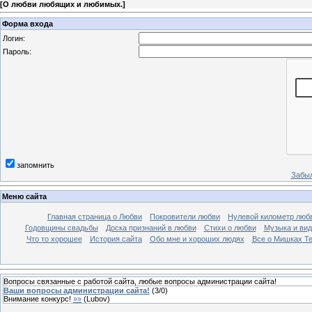
[
О любви любящих и любимых.
]
Форма входа
Логин:
Пароль:
запомнить
Забыл
Меню сайта
Главная страница о Любви
Покровители любви
Нулевой километр люб
Годовщины свадьбы
Доска признаний в любви
Стихи о любви
Музыка и вид
Что то хорошее
История сайта
Обо мне и хороших людях
Все о Мишках Т
Вопросы связанные с работой сайта, любые вопросы администрации сайта!
Ваши вопросы администрации сайта!
(
3
/
0
)
Внимание конкурс!
»»
(
Lubov
)