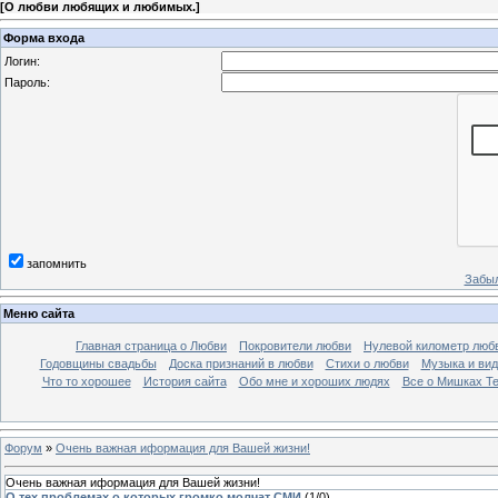
[
О любви любящих и любимых.
]
Форма входа
Логин:
Пароль:
запомнить
Забыл
Меню сайта
Главная страница о Любви
Покровители любви
Нулевой километр люб
Годовщины свадьбы
Доска признаний в любви
Стихи о любви
Музыка и вид
Что то хорошее
История сайта
Обо мне и хороших людях
Все о Мишках Т
Форум
»
Очень важная иформация для Вашей жизни!
Очень важная иформация для Вашей жизни!
О тех проблемах о которых громко молчат СМИ
(
1
/
0
)