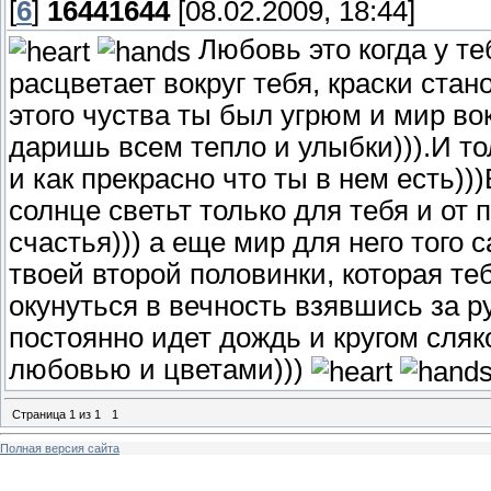
[
6
]
16441644
[08.02.2009, 18:44]
Любовь это когда у те
расцветает вокруг тебя, краски стан
этого чуства ты был угрюм и мир вок
даришь всем тепло и улыбки))).И т
и как прекрасно что ты в нем есть))
солнце светьт только для тебя и от
счастья))) а еще мир для него того 
твоей второй половинки, которая теб
окунуться в вечность взявшись за р
постоянно идет дождь и кругом сляко
любовью и цветами)))
Страница
1
из
1
1
Полная версия сайта