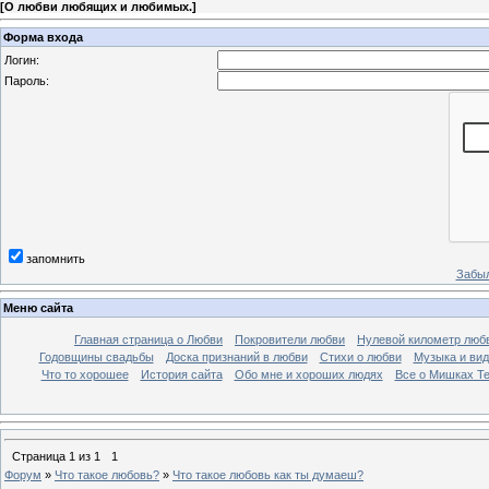
[
О любви любящих и любимых.
]
Форма входа
Логин:
Пароль:
запомнить
Забыл
Меню сайта
Главная страница о Любви
Покровители любви
Нулевой километр люб
Годовщины свадьбы
Доска признаний в любви
Стихи о любви
Музыка и вид
Что то хорошее
История сайта
Обо мне и хороших людях
Все о Мишках Т
Страница
1
из
1
1
Форум
»
Что такое любовь?
»
Что такое любовь как ты думаеш?