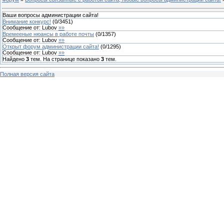
Ваши вопросы администрации сайта!
Внимание конкурс!
(
0
/
3451
)
Сообщение от:
Lubov
»»
Времееные нюансы в работе почты
(
0
/
1357
)
Сообщение от:
Lubov
»»
Открыт форум администрации сайта!
(
0
/
1295
)
Сообщение от:
Lubov
»»
Найдено
3
тем. На странице показано
3
тем.
Полная версия сайта