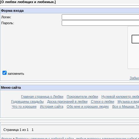
[
О любви любящих и любимых.
]
Форма входа
Логин:
Пароль:
запомнить
Забыл
Меню сайта
Главная страница о Любви
Покровители любви
Нулевой километр люб
Годовщины свадьбы
Доска признаний в любви
Стихи о любви
Музыка и вид
Что то хорошее
История сайта
Обо мне и хороших людях
Все о Мишках Т
Страница
1
из
1
1
Форум
»
Вопросы связанные с работой сайта, любые вопросы администрации сайта!