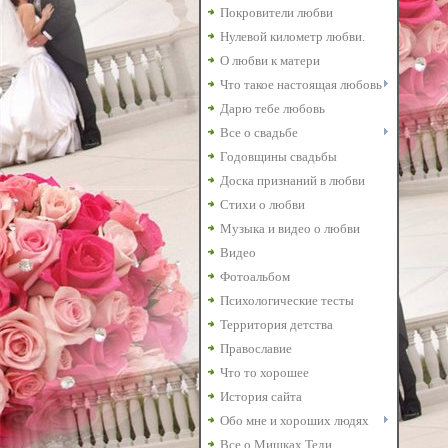
Покровители любви
Нулевой километр любви.
О любви к матери
Что такое настоящая любовь
Дарю тебе любовь
Все о свадьбе
Годовщины свадьбы
Доска признаний в любви
Стихи о любви
Музыка и видео о любви
Видео
Фотоальбом
Психологические тесты
Территория детства
Православие
Что то хорошее
История сайта
Обо мне и хороших людях
Все о Мишках Теди