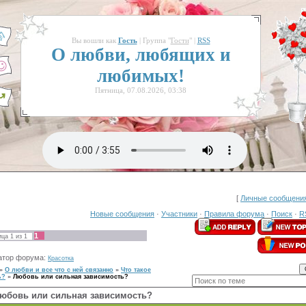
Вы вошли как
Гость
| Группа "
Гости
" |
RSS
О любви, любящих и
любимых!
Пятница, 07.08.2026, 03:38
[
Личные сообщения
Новые сообщения
·
Участники
·
Правила форума
·
Поиск
·
R
1
ица
1
из
1
атор форума:
Красотка
»
О любви и все что с ней связанно
»
Что такое
ь?
»
Любовь или сильная зависимость?
юбовь или сильная зависимость?