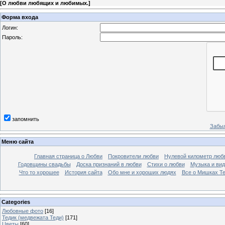
[
О любви любящих и любимых.
]
Форма входа
Логин:
Пароль:
запомнить
Забыл
Меню сайта
Главная страница о Любви
Покровители любви
Нулевой километр люб
Годовщины свадьбы
Доска признаний в любви
Стихи о любви
Музыка и вид
Что то хорошее
История сайта
Обо мне и хороших людях
Все о Мишках Т
Categories
Любовные фото
[16]
Тедик (медвежата Теди)
[171]
Цветы
[60]