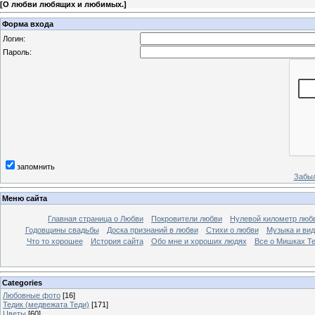
[
О любви любящих и любимых.
]
Форма входа
Логин:
Пароль:
запомнить
Забыл
Меню сайта
Главная страница о Любви
Покровители любви
Нулевой километр люб
Годовщины свадьбы
Доска признаний в любви
Стихи о любви
Музыка и вид
Что то хорошее
История сайта
Обо мне и хороших людях
Все о Мишках Т
Categories
Любовные фото
[16]
Тедик (медвежата Теди)
[171]
Цветы
[60]