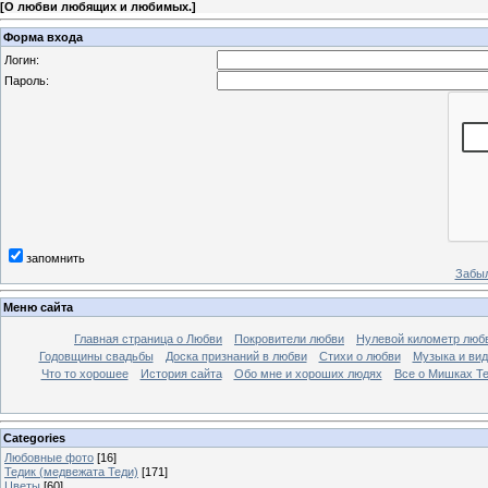
[
О любви любящих и любимых.
]
Форма входа
Логин:
Пароль:
запомнить
Забыл
Меню сайта
Главная страница о Любви
Покровители любви
Нулевой километр люб
Годовщины свадьбы
Доска признаний в любви
Стихи о любви
Музыка и вид
Что то хорошее
История сайта
Обо мне и хороших людях
Все о Мишках Т
Categories
Любовные фото
[16]
Тедик (медвежата Теди)
[171]
Цветы
[60]