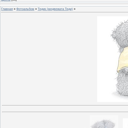
Главная
»
Фотоальбом
»
Тедик (медвежата Теди)
»