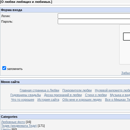
[
О любви любящих и любимых.
]
Форма входа
Логин:
Пароль:
запомнить
Забыл
Меню сайта
Главная страница о Любви
Покровители любви
Нулевой километр люб
Годовщины свадьбы
Доска признаний в любви
Стихи о любви
Музыка и вид
Что то хорошее
История сайта
Обо мне и хороших людях
Все о Мишках Т
Categories
Любовные фото
[16]
Тедик (медвежата Теди)
[171]
Цветы
[60]