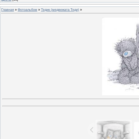
Главная
»
Фотоальбом
»
Тедик (медвежата Теди)
»