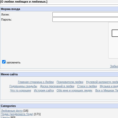
[
О любви любящих и любимых.
]
Форма входа
Логин:
Пароль:
запомнить
Забыл
Меню сайта
Главная страница о Любви
Покровители любви
Нулевой километр люб
Годовщины свадьбы
Доска признаний в любви
Стихи о любви
Музыка и вид
Что то хорошее
История сайта
Обо мне и хороших людях
Все о Мишках Т
Categories
Любовные фото
[16]
Тедик (медвежата Теди)
[171]
Цветы
[60]