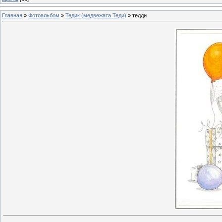
Главная
»
Фотоальбом
»
Тедик (медвежата Теди)
» тедди