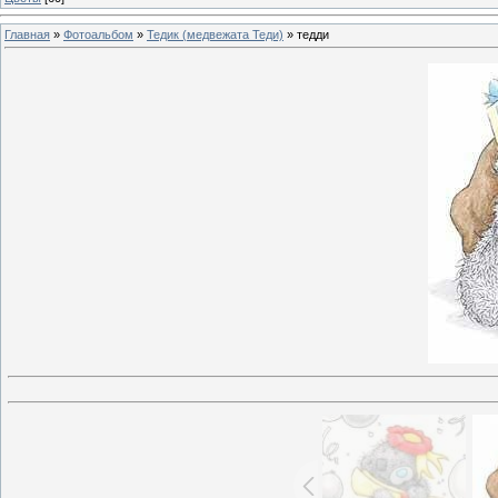
Главная
»
Фотоальбом
»
Тедик (медвежата Теди)
» тедди