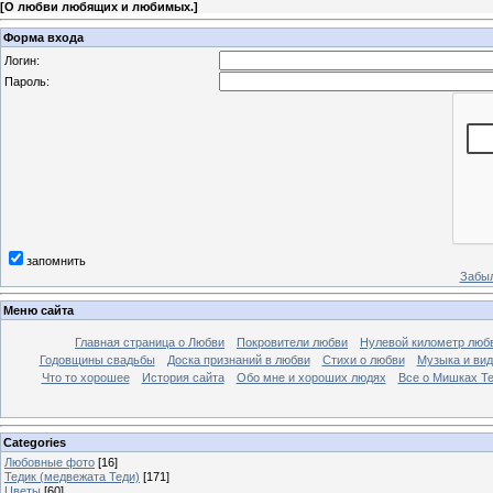
[
О любви любящих и любимых.
]
Форма входа
Логин:
Пароль:
запомнить
Забыл
Меню сайта
Главная страница о Любви
Покровители любви
Нулевой километр люб
Годовщины свадьбы
Доска признаний в любви
Стихи о любви
Музыка и вид
Что то хорошее
История сайта
Обо мне и хороших людях
Все о Мишках Т
Categories
Любовные фото
[16]
Тедик (медвежата Теди)
[171]
Цветы
[60]