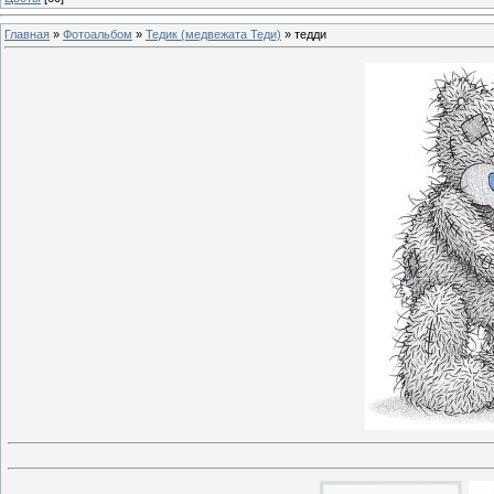
Главная
»
Фотоальбом
»
Тедик (медвежата Теди)
» тедди