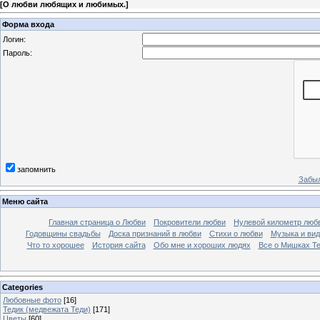
[
О любви любящих и любимых.
]
Форма входа
Логин:
Пароль:
запомнить
Забыл
Меню сайта
Главная страница о Любви
Покровители любви
Нулевой километр люб
Годовщины свадьбы
Доска признаний в любви
Стихи о любви
Музыка и вид
Что то хорошее
История сайта
Обо мне и хороших людях
Все о Мишках Т
Categories
Любовные фото
[16]
Тедик (медвежата Теди)
[171]
Цветы
[60]