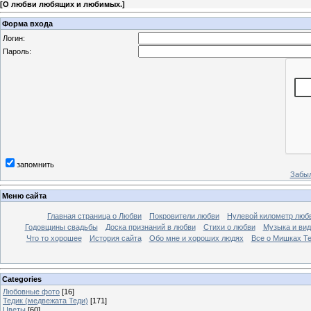
[
О любви любящих и любимых.
]
Форма входа
Логин:
Пароль:
запомнить
Забыл
Меню сайта
Главная страница о Любви
Покровители любви
Нулевой километр люб
Годовщины свадьбы
Доска признаний в любви
Стихи о любви
Музыка и вид
Что то хорошее
История сайта
Обо мне и хороших людях
Все о Мишках Т
Categories
Любовные фото
[16]
Тедик (медвежата Теди)
[171]
Цветы
[60]