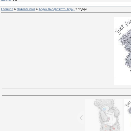
Главная
»
Фотоальбом
»
Тедик (медвежата Теди)
» тедди