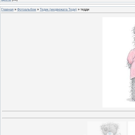
Главная
»
Фотоальбом
»
Тедик (медвежата Теди)
» тедди