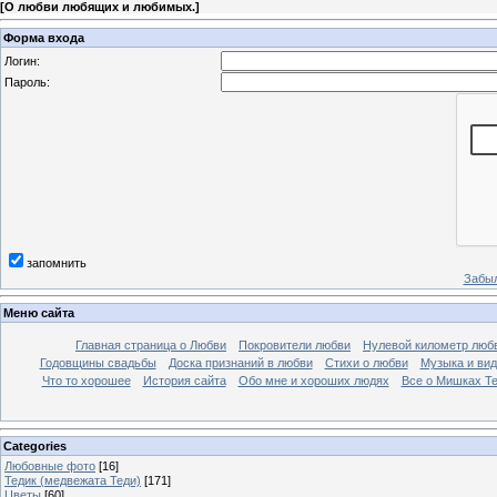
[
О любви любящих и любимых.
]
Форма входа
Логин:
Пароль:
запомнить
Забыл
Меню сайта
Главная страница о Любви
Покровители любви
Нулевой километр люб
Годовщины свадьбы
Доска признаний в любви
Стихи о любви
Музыка и вид
Что то хорошее
История сайта
Обо мне и хороших людях
Все о Мишках Т
Categories
Любовные фото
[16]
Тедик (медвежата Теди)
[171]
Цветы
[60]