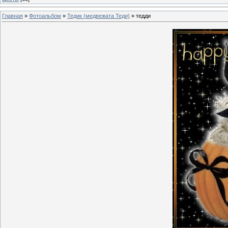
Главная
»
Фотоальбом
»
Тедик (медвежата Теди)
» тедди