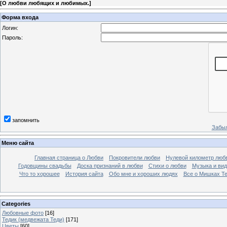
[
О любви любящих и любимых.
]
Форма входа
Логин:
Пароль:
запомнить
Забыл
Меню сайта
Главная страница о Любви
Покровители любви
Нулевой километр люб
Годовщины свадьбы
Доска признаний в любви
Стихи о любви
Музыка и вид
Что то хорошее
История сайта
Обо мне и хороших людях
Все о Мишках Т
Categories
Любовные фото
[16]
Тедик (медвежата Теди)
[171]
Цветы
[60]