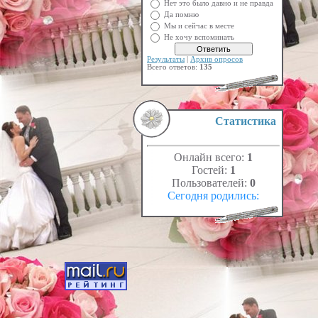
Нет это было давно и не правда
Да помню
Мы и сейчас в месте
Не хочу вспоминать
Результаты
|
Архив опросов
Всего ответов:
135
Статистика
Онлайн всего:
1
Гостей:
1
Пользователей:
0
Сегодня родились: