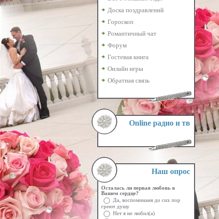
Доска поздравлений
Гороскоп
Романтичный чат
Форум
Гостевая книга
Онлайн игры
Обратная связь
Online радио и тв
Наш опрос
Осталась ли первая любовь в
Вашем сердце?
Да, воспоминаня до сих пор
греют душу
Нет я не любил(а)