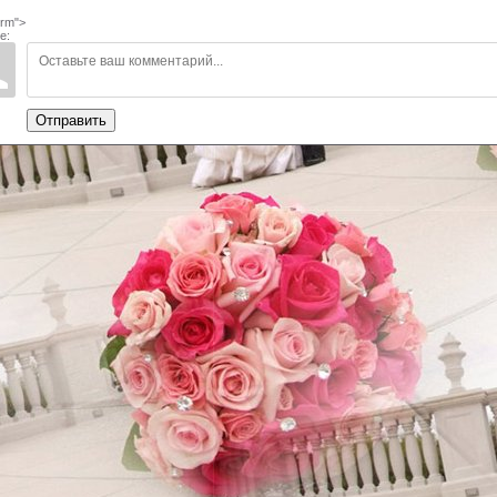
rm">
е:
Отправить