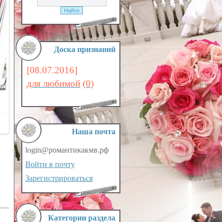
Доска признаний
[08.07.2016]
для любимой
(
0
)
Наша почта
login@романтикакмв.рф
Войти в почту
Зарегистрироваться
Категории раздела