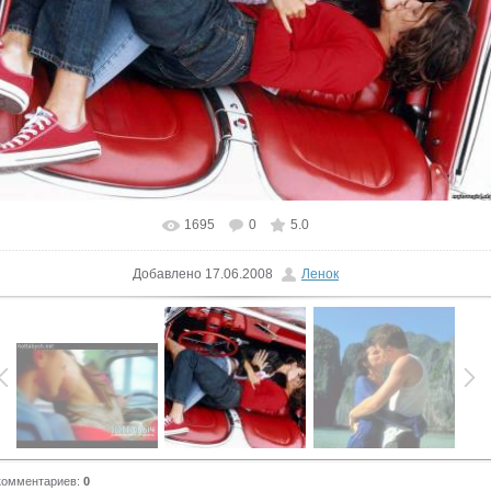
1695
0
5.0
В реальном размере
1280x960
/ 398.9Kb
Добавлено
17.06.2008
Ленок
комментариев
:
0