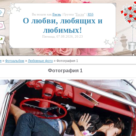
Вы вошли как
Гость
| Группа "
Гости
" |
RSS
О любви, любящих и
любимых!
Пятница, 07.08.2026, 20:23
я
»
Фотоальбом
»
Любовные фото
» Фотография 1
Фотография 1