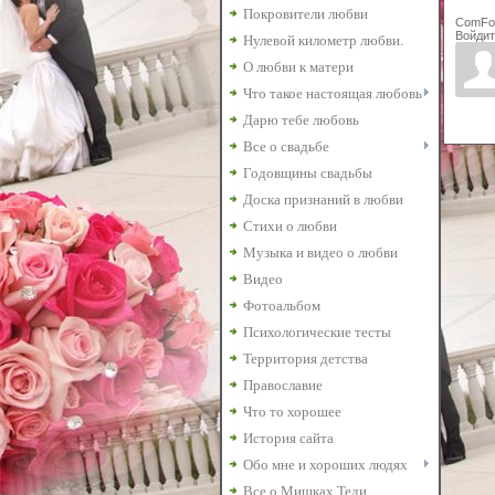
Покровители любви
ComFo
Войдит
Нулевой километр любви.
О любви к матери
Что такое настоящая любовь
Дарю тебе любовь
Все о свадьбе
Годовщины свадьбы
Доска признаний в любви
Стихи о любви
Музыка и видео о любви
Видео
Фотоальбом
Психологические тесты
Территория детства
Православие
Что то хорошее
История сайта
Обо мне и хороших людях
Все о Мишках Теди