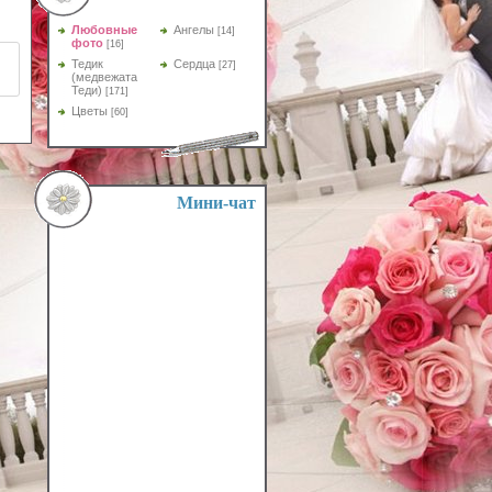
Любовные
Ангелы
[14]
фото
[16]
Тедик
Сердца
[27]
(медвежата
Теди)
[171]
Цветы
[60]
Мини-чат