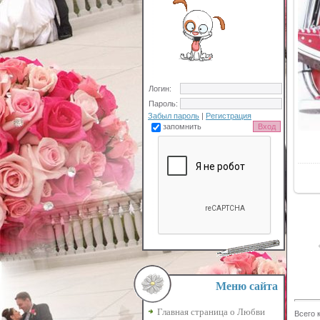
Логин:
Пароль:
Забыл пароль
|
Регистрация
запомнить
Меню сайта
Главная страница о Любви
Всего 