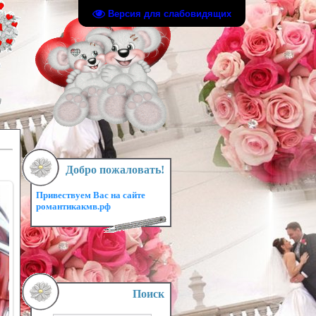
Версия для слабовидящих
Добро пожаловать!
Привествуем Вас на сайте
романтикакмв.рф
Поиск