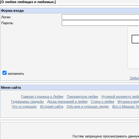
[
О любви любящих и любимых.
]
Форма входа
Логин:
Пароль:
запомнить
Забыл
Меню сайта
Главная страница о Любви
Покровители любви
Нулевой километр люб
Годовщины свадьбы
Доска признаний в любви
Стихи о любви
Музыка и вид
Что то хорошее
История сайта
Обо мне и хороших людях
Все о Мишках Т
Гостям запрещено просматривать данную 