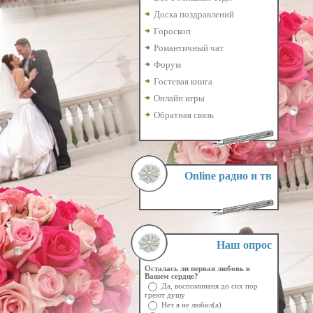
Доска поздравлений
Гороскоп
Романтичный чат
Форум
Гостевая книга
Онлайн игры
Обратная связь
Online радио и тв
Наш опрос
Осталась ли первая любовь в
Вашем сердце?
Да, воспоминаня до сих пор
греют душу
Нет я не любил(а)