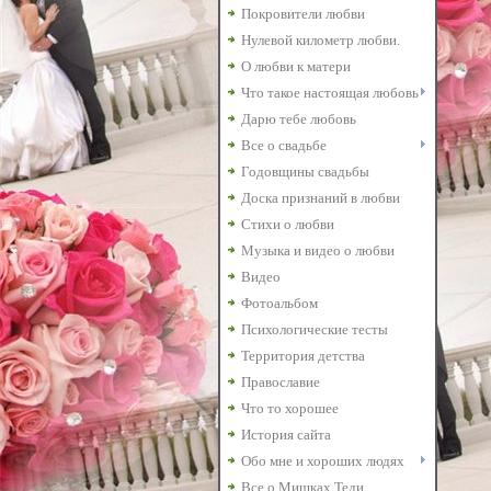
Покровители любви
Нулевой километр любви.
О любви к матери
Что такое настоящая любовь
Дарю тебе любовь
Все о свадьбе
Годовщины свадьбы
Доска признаний в любви
Стихи о любви
Музыка и видео о любви
Видео
Фотоальбом
Психологические тесты
Территория детства
Православие
Что то хорошее
История сайта
Обо мне и хороших людях
Все о Мишках Теди