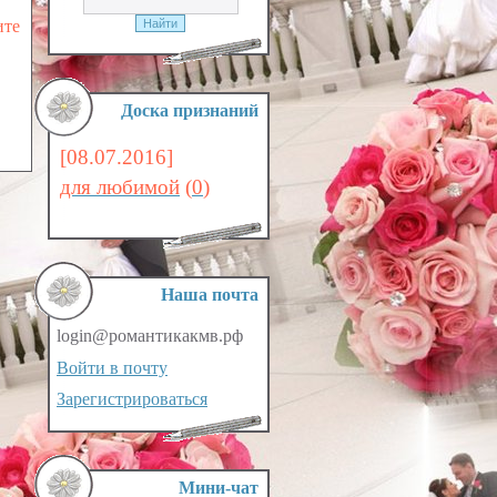
ите
Доска признаний
[08.07.2016]
для любимой
(
0
)
Наша почта
login@романтикакмв.рф
Войти в почту
Зарегистрироваться
Мини-чат