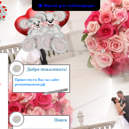
Версия для слабовидящих
ь
Добро пожаловать!
Привествуем Вас на сайте
ы
романтикакмв.рф
Поиск