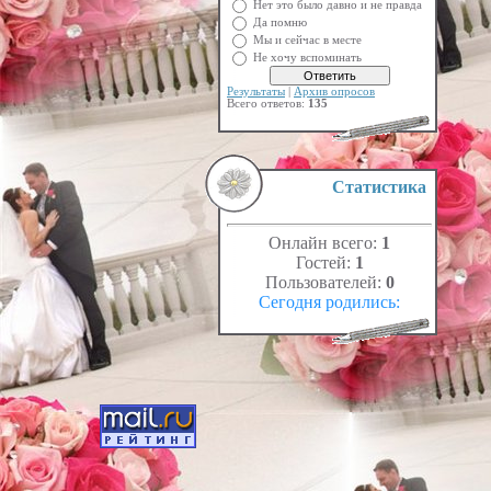
Нет это было давно и не правда
Да помню
Мы и сейчас в месте
Не хочу вспоминать
Результаты
|
Архив опросов
Всего ответов:
135
Статистика
Онлайн всего:
1
Гостей:
1
Пользователей:
0
Сегодня родились: