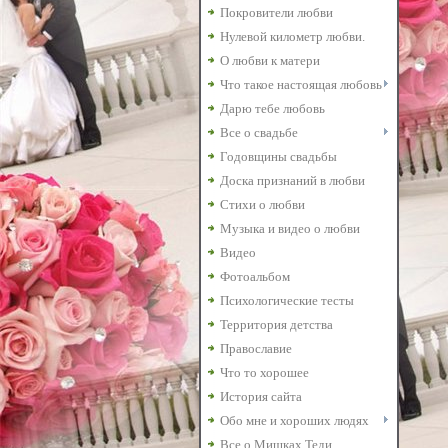
Покровители любви
Нулевой километр любви.
О любви к матери
Что такое настоящая любовь
Дарю тебе любовь
Все о свадьбе
Годовщины свадьбы
Доска признаний в любви
Стихи о любви
Музыка и видео о любви
Видео
Фотоальбом
Психологические тесты
Территория детства
Православие
Что то хорошее
История сайта
Обо мне и хороших людях
Все о Мишках Теди