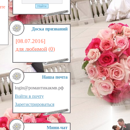
ите
Доска признаний
[08.07.2016]
для любимой
(
0
)
Наша почта
login@романтикакмв.рф
Войти в почту
Зарегистрироваться
Мини-чат