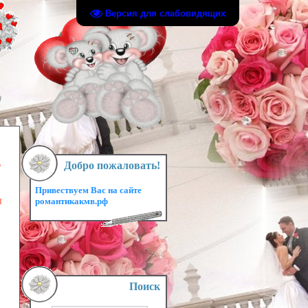
Версия для слабовидящих
ь
Добро пожаловать!
Привествуем Вас на сайте
ы
романтикакмв.рф
Поиск