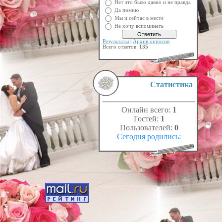
Нет это было давно и не правда
Да помню
Мы и сейчас в месте
Не хочу вспоминать
Результаты
|
Архив опросов
Всего ответов:
135
Статистика
Онлайн всего:
1
Гостей:
1
Пользователей:
0
Сегодня родились: