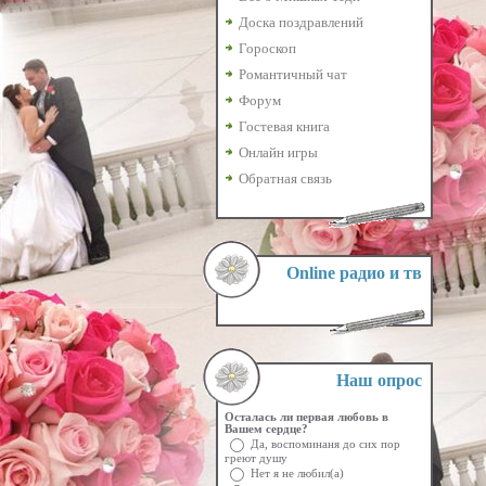
Доска поздравлений
Гороскоп
Романтичный чат
Форум
Гостевая книга
Онлайн игры
Обратная связь
Online радио и тв
Наш опрос
Осталась ли первая любовь в
Вашем сердце?
Да, воспоминаня до сих пор
греют душу
Нет я не любил(а)