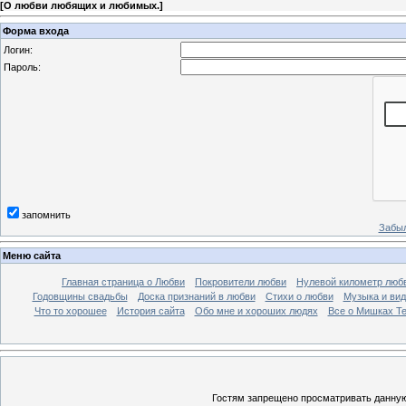
[
О любви любящих и любимых.
]
Форма входа
Логин:
Пароль:
запомнить
Забыл
Меню сайта
Главная страница о Любви
Покровители любви
Нулевой километр люб
Годовщины свадьбы
Доска признаний в любви
Стихи о любви
Музыка и вид
Что то хорошее
История сайта
Обо мне и хороших людях
Все о Мишках Т
Гостям запрещено просматривать данную 