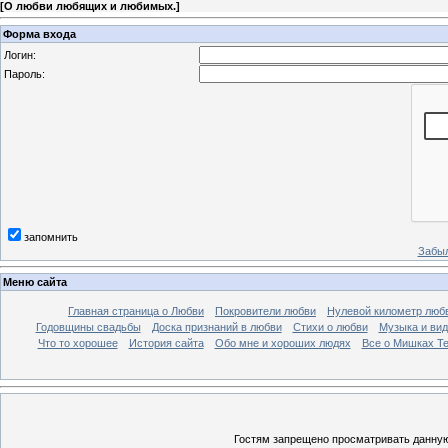
[
О любви любящих и любимых.
]
Форма входа
Логин:
Пароль:
запомнить
Забыл
Меню сайта
Главная страница о Любви
Покровители любви
Нулевой километр люб
Годовщины свадьбы
Доска признаний в любви
Стихи о любви
Музыка и вид
Что то хорошее
История сайта
Обо мне и хороших людях
Все о Мишках Т
Гостям запрещено просматривать данную 