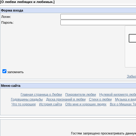
[
О любви любящих и любимых.
]
Форма входа
Логин:
Пароль:
запомнить
Забыл
Меню сайта
Главная страница о Любви
Покровители любви
Нулевой километр люб
Годовщины свадьбы
Доска признаний в любви
Стихи о любви
Музыка и вид
Что то хорошее
История сайта
Обо мне и хороших людях
Все о Мишках Т
Гостям запрещено просматривать данную 