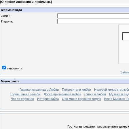
[
О любви любящих и любимых.
]
Форма входа
Логин:
Пароль:
запомнить
Забыл
Меню сайта
Главная страница о Любви
Покровители любви
Нулевой километр люб
Годовщины свадьбы
Доска признаний в любви
Стихи о любви
Музыка и вид
Что то хорошее
История сайта
Обо мне и хороших людях
Все о Мишках Т
Гостям запрещено просматривать данную 