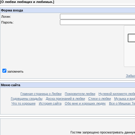
[
О любви любящих и любимых.
]
Форма входа
Логин:
Пароль:
запомнить
Забыл
Меню сайта
Главная страница о Любви
Покровители любви
Нулевой километр люб
Годовщины свадьбы
Доска признаний в любви
Стихи о любви
Музыка и вид
Что то хорошее
История сайта
Обо мне и хороших людях
Все о Мишках Т
Гостям запрещено просматривать данную 