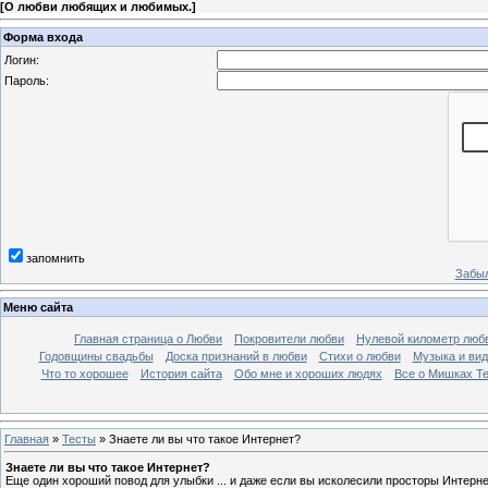
[
О любви любящих и любимых.
]
Форма входа
Логин:
Пароль:
запомнить
Забыл
Меню сайта
Главная страница о Любви
Покровители любви
Нулевой километр люб
Годовщины свадьбы
Доска признаний в любви
Стихи о любви
Музыка и вид
Что то хорошее
История сайта
Обо мне и хороших людях
Все о Мишках Т
Главная
»
Тесты
» Знаете ли вы что такое Интернет?
Знаете ли вы что такое Интернет?
Еще один хороший повод для улыбки ... и даже если вы исколесили просторы Интернет