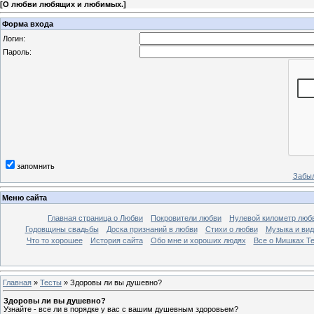
[
О любви любящих и любимых.
]
Форма входа
Логин:
Пароль:
запомнить
Забыл
Меню сайта
Главная страница о Любви
Покровители любви
Нулевой километр люб
Годовщины свадьбы
Доска признаний в любви
Стихи о любви
Музыка и вид
Что то хорошее
История сайта
Обо мне и хороших людях
Все о Мишках Т
Главная
»
Тесты
» Здоровы ли вы душевно?
Здоровы ли вы душевно?
Узнайте - все ли в порядке у вас с вашим душевным здоровьем?