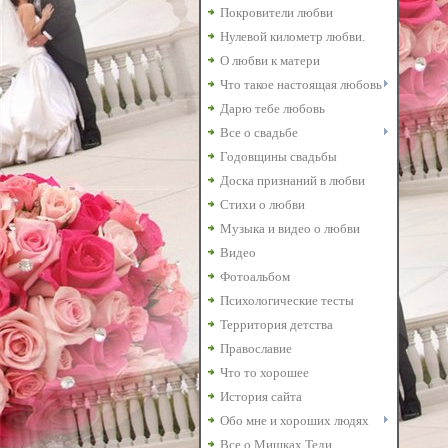
Покровители любви
Нулевой километр любви.
О любви к матери
Что такое настоящая любовь
Дарю тебе любовь
Все о свадьбе
Годовщины свадьбы
Доска признаний в любви
Стихи о любви
Музыка и видео о любви
Видео
Фотоальбом
Психологические тесты
Территория детства
Православие
Что то хорошее
История сайта
Обо мне и хороших людях
Все о Мишках Теди