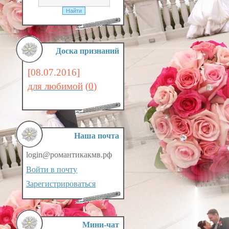
Доска признаний
[08.07.2016]
для любимой
(
0
)
Наша почта
login@романтикакмв.рф
Войти в почту
Зарегистрироваться
Мини-чат