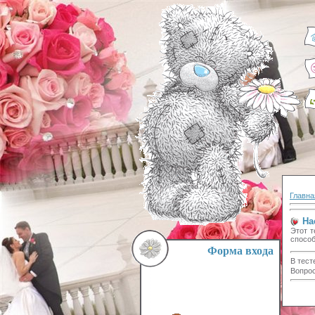
Главна
На
Этот т
способ
Форма входа
В тест
Вопрос