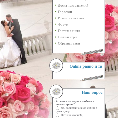
Доска поздравлений
Гороскоп
Романтичный чат
Форум
Гостевая книга
Онлайн игры
Обратная связь
Online радио и тв
Наш опрос
Осталась ли первая любовь в
Вашем сердце?
Да, воспоминаня до сих пор
греют душу
Нет я не любил(а)