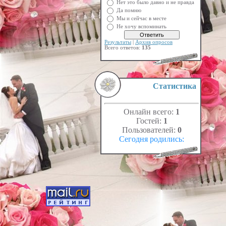
Нет это было давно и не правда
Да помню
Мы и сейчас в месте
Не хочу вспоминать
Результаты
|
Архив опросов
Всего ответов:
135
Статистика
Онлайн всего:
1
Гостей:
1
Пользователей:
0
Сегодня родились: