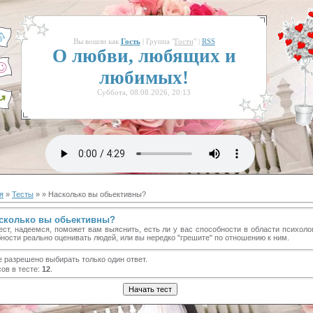
Вы вошли как
Гость
| Группа "
Гости
" |
RSS
О любви, любящих и
любимых!
Суббота, 08.08.2026, 20:13
я
»
Тесты
»
» Насколько вы обьективны?
сколько вы обьективны?
ест, надеемся, поможет вам выяснить, есть ли у вас способности в области психоло
ности реально оценивать людей, или вы нередко "грешите" по отношению к ним.
е разрешено выбирать только один ответ.
ов в тесте:
12
.