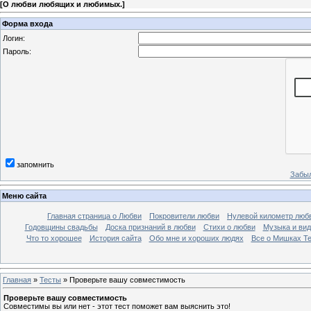
[
О любви любящих и любимых.
]
Форма входа
Логин:
Пароль:
запомнить
Забыл
Меню сайта
Главная страница о Любви
Покровители любви
Нулевой километр люб
Годовщины свадьбы
Доска признаний в любви
Стихи о любви
Музыка и вид
Что то хорошее
История сайта
Обо мне и хороших людях
Все о Мишках Т
Главная
»
Тесты
» Проверьте вашу совместимость
Проверьте вашу совместимость
Совместимы вы или нет - этот тест поможет вам выяснить это!