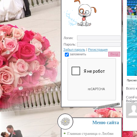
Логин:
Пароль:
Забыл пароль
|
Регистрация
запомнить
Просмо
Всего 
ComFo
Войдит
Меню сайта
Главная страница о Любви