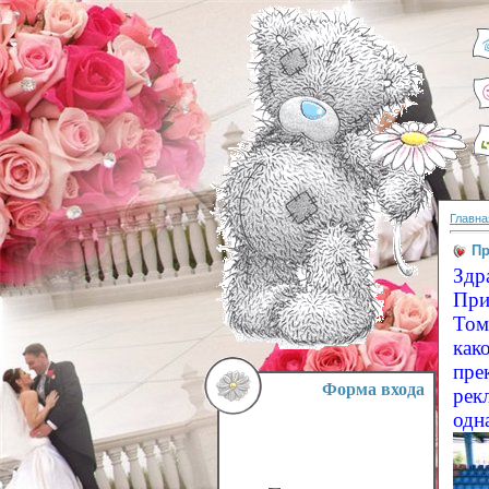
Главна
Пр
Здр
При
Том
как
пре
Форма входа
рек
од