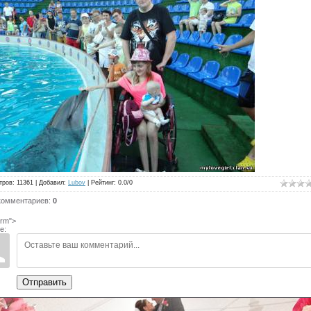
тров
: 11361 |
Добавил
:
Lubov
|
Рейтинг
:
0.0
/
0
комментариев
:
0
rm">
е:
Отправить