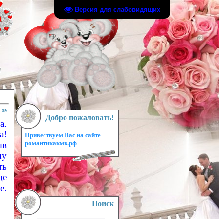
Версия для слабовидящих
5:39
Добро пожаловать!
а.
а!
Привествуем Вас на сайте
романтикакмв.рф
ыв
шу
ть
ще
е.
Поиск