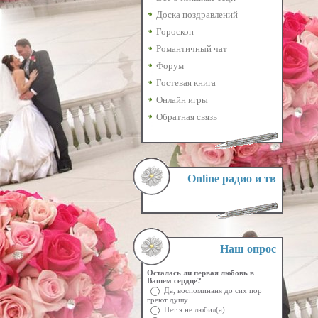
Доска поздравлений
Гороскоп
Романтичный чат
Форум
Гостевая книга
Онлайн игры
Обратная связь
Online радио и тв
Наш опрос
Осталась ли первая любовь в
Вашем сердце?
Да, воспоминаня до сих пор
греют душу
Нет я не любил(а)