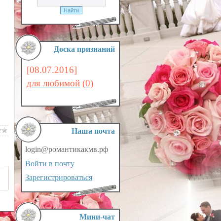
Доска признаний
[08.07.2016]
для любимой
(
0
)
Наша почта
login@романтикакмв.рф
Войти в почту
Зарегистрироваться
Мини-чат