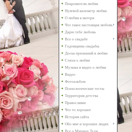
Покровители любви
Нулевой километр любви.
О любви к матери
Что такое настоящая любовь
Дарю тебе любовь
Все о свадьбе
Годовщины свадьбы
Доска признаний в любви
Стихи о любви
Музыка и видео о любви
Видео
Фотоальбом
Психологические тесты
Территория детства
Православие
Что то хорошее
История сайта
Обо мне и хороших людях
Все о Мишках Теди