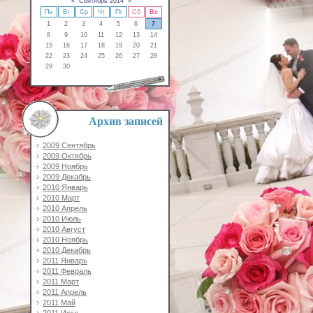
«
Сентябрь 2014
»
Пн
Вт
Ср
Чт
Пт
Сб
Вс
1
2
3
4
5
6
7
8
9
10
11
12
13
14
15
16
17
18
19
20
21
22
23
24
25
26
27
28
29
30
Архив записей
2009 Сентябрь
2009 Октябрь
2009 Ноябрь
2009 Декабрь
2010 Январь
2010 Март
2010 Апрель
2010 Июль
2010 Август
2010 Ноябрь
2010 Декабрь
2011 Январь
2011 Февраль
2011 Март
2011 Апрель
2011 Май
2011 Июнь