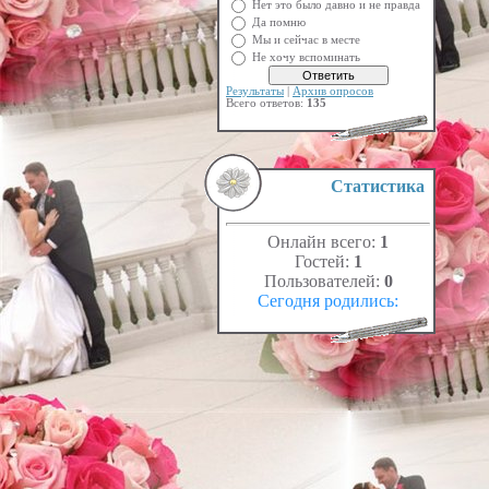
Нет это было давно и не правда
Да помню
Мы и сейчас в месте
Не хочу вспоминать
Результаты
|
Архив опросов
Всего ответов:
135
Статистика
Онлайн всего:
1
Гостей:
1
Пользователей:
0
Сегодня родились: