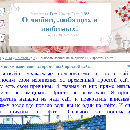
Вы вошли как
Гость
| Группа "
Гости
" |
RSS
О любви, любящих и
любимых!
Пятница, 07.08.2026, 05:18
я
»
2014
»
Сентябрь
»
7
» Приносим извинения за временный простой сайта.
иносим извинения за временный простой сайта.
0
авствуйте уважаемые пользователи и гости сайт
носим свои извинения за временный простой сайт
у есть свои причины. И главная из них прямо напл
ой-то рекламщиков. Просто не возможно. Я про
кратить нападки на наш сайт и прекратить вписыва
ламу везде где попало ведь вы не одни на сайте. И е
на причина на фото. Спасибо за понимани