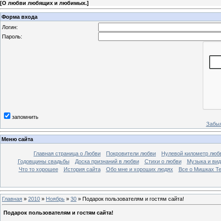
[
О любви любящих и любимых.
]
Форма входа
Логин:
Пароль:
запомнить
Забыл
Меню сайта
Главная страница о Любви
Покровители любви
Нулевой километр люб
Годовщины свадьбы
Доска признаний в любви
Стихи о любви
Музыка и вид
Что то хорошее
История сайта
Обо мне и хороших людях
Все о Мишках Т
Главная
»
2010
»
Ноябрь
»
30
» Подарок пользователям и гостям сайта!
Подарок пользователям и гостям сайта!