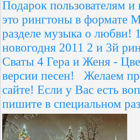
Подарок пользователям и 
это рингтоны в формате М
разделе музыка о любви! 
новогодня 2011 2 и 3й ри
Сваты 4 Гера и Женя - Цве
версии песен! Желаем пр
сайте! Если у Вас есть в
пишите в специальном ра