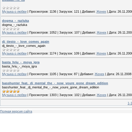
Музыка о любви
|
Просмотров:
1136
|
Загрузок:
121
|
Добавил:
Женек
|
Дата:
26.11.200
dogma_-_razluka
dogma_-_razluka
Музыка о любви
|
Просмотров:
1052
|
Загрузок:
107
|
Добавил:
Женек
|
Дата:
26.11.200
dj_tiesto_-_love_comes_again
dj_tiesto_-_love_comes_again
Музыка о любви
|
Просмотров:
1174
|
Загрузок:
109
|
Добавил:
Женек
|
Дата:
26.11.200
basta_hriu_-_moya_igra
basta_hriu_-_moya_igra
Музыка о любви
|
Просмотров:
1105
|
Загрузок:
87
|
Добавил:
Женек
|
Дата:
26.11.2008
basshunter_feat._dj_mental_the_-_now_youre_gone_dream_edition
basshunter_feat._dj_mental_the_-_now_youre_gone_dream_edition
Музыка о любви
|
Просмотров:
1303
|
Загрузок:
102
|
Добавил:
Женек
|
Дата:
26.11.200
1-
Полная версия сайта