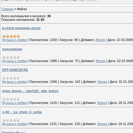
Главная
»
Файлы
Всего материалов в каталоге
:
35
Показано материалов
:
11-20
я готов целовать песок
Музыка о любви
|
Просмотров:
1159
|
Загрузок:
95
|
Добавил:
Женек
|
Дата:
22.03.2009
подснежник
Музыка о любви
|
Просмотров:
1085
|
Загрузок:
70
|
Добавил:
Женек
|
Дата:
22.03.2009
DFP-НАВСЕГДА
Музыка о любви
|
Просмотров:
1090
|
Загрузок:
102
|
Добавил:
Женек
|
Дата:
31.01.20
roma_kenga_-_tam%2C_gde_liubov
Музыка о любви
|
Просмотров:
1129
|
Загрузок:
121
|
Добавил:
Женек
|
Дата:
26.11.200
n-44_-_za_chem_ti_ushla
Музыка о любви
|
Просмотров:
1131
|
Загрузок:
125
|
Добавил:
Женек
|
Дата:
26.11.200
Dиаман-Не ты