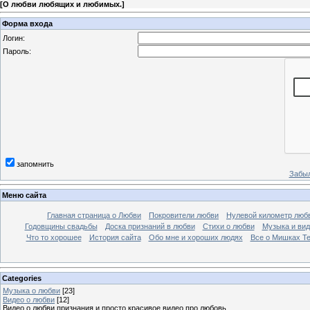
[
О любви любящих и любимых.
]
Форма входа
Логин:
Пароль:
запомнить
Забыл
Меню сайта
Главная страница о Любви
Покровители любви
Нулевой километр люб
Годовщины свадьбы
Доска признаний в любви
Стихи о любви
Музыка и вид
Что то хорошее
История сайта
Обо мне и хороших людях
Все о Мишках Т
Categories
Музыка о любви
[23]
Видео о любви
[12]
Видео о любви признания и просто красивое видео про любовь