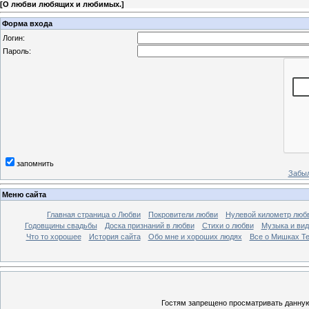
[
О любви любящих и любимых.
]
Форма входа
Логин:
Пароль:
запомнить
Забыл
Меню сайта
Главная страница о Любви
Покровители любви
Нулевой километр люб
Годовщины свадьбы
Доска признаний в любви
Стихи о любви
Музыка и вид
Что то хорошее
История сайта
Обо мне и хороших людях
Все о Мишках Т
Гостям запрещено просматривать данную 