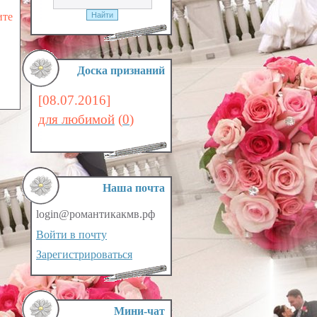
ите
Доска признаний
[08.07.2016]
для любимой
(
0
)
Наша почта
login@романтикакмв.рф
Войти в почту
Зарегистрироваться
Мини-чат