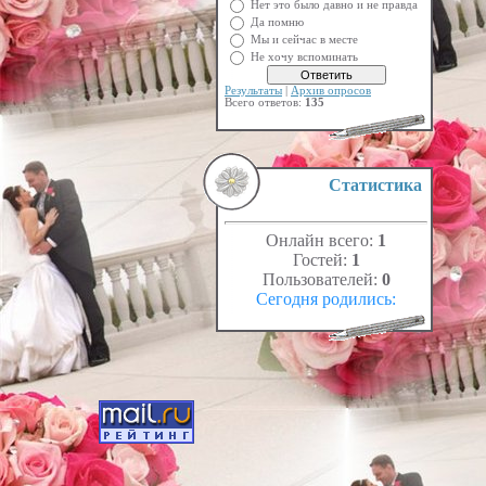
Нет это было давно и не правда
Да помню
Мы и сейчас в месте
Не хочу вспоминать
Результаты
|
Архив опросов
Всего ответов:
135
Статистика
Онлайн всего:
1
Гостей:
1
Пользователей:
0
Сегодня родились: