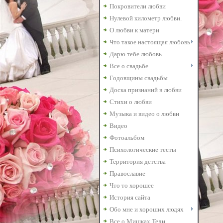
Покровители любви
Нулевой километр любви.
О любви к матери
Что такое настоящая любовь
Дарю тебе любовь
Все о свадьбе
Годовщины свадьбы
Доска признаний в любви
Стихи о любви
Музыка и видео о любви
Видео
Фотоальбом
Психологические тесты
Территория детства
Православие
Что то хорошее
История сайта
Обо мне и хороших людях
Все о Мишках Теди