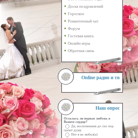
Доска поздравлений
Гороскоп
Романтичный чат
Форум
Гостевая книга
Онлайн игры
Обратная связь
Online радио и тв
Наш опрос
Осталась ли первая любовь в
Вашем сердце?
Да, воспоминаня до сих пор
греют душу
Нет я не любил(а)