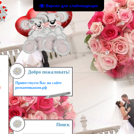
Версия для слабовидящих
ь
Добро пожаловать!
Привествуем Вас на сайте
ы
романтикакмв.рф
Поиск