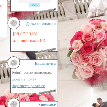
ите
Доска признаний
[08.07.2016]
для любимой
(
0
)
Наша почта
login@романтикакмв.рф
Войти в почту
Зарегистрироваться
Мини-чат