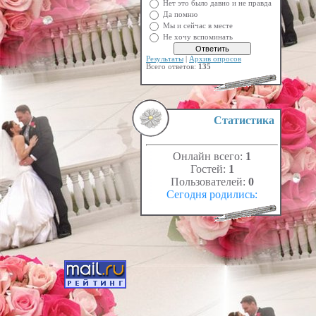
Нет это было давно и не правда
Да помню
Мы и сейчас в месте
Не хочу вспоминать
Результаты
|
Архив опросов
Всего ответов:
135
Статистика
Онлайн всего:
1
Гостей:
1
Пользователей:
0
Сегодня родились: