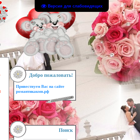
Версия для слабовидящих
ь
Добро пожаловать!
Привествуем Вас на сайте
ы
романтикакмв.рф
Поиск