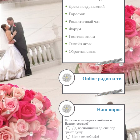
Доска поздравлений
Гороскоп
Романтичный чат
Форум
Гостевая книга
Онлайн игры
Обратная связь
Online радио и тв
Наш опрос
Осталась ли первая любовь в
Вашем сердце?
Да, воспоминаня до сих пор
греют душу
Нет я не любил(а)