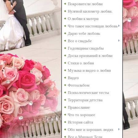
Покровители любви
Нулевой километр любви.
О любви к матери
Что такое настоящая любовь
Дарю тебе любовь
Все о свадьбе
Годовщины свадьбы
Доска признаний в любви
Стихи о любви
Музыка и видео о любви
Видео
Фотоальбом
Психологические тесты
Территория детства
Православие
Что то хорошее
История сайта
Обо мне и хороших людях
Все о Мишках Теди