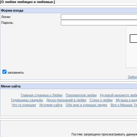
[
О любви любящих и любимых.
]
Форма входа
Логин:
Пароль:
запомнить
Забыл
Меню сайта
Главная страница о Любви
Покровители любви
Нулевой километр люб
Годовщины свадьбы
Доска признаний в любви
Стихи о любви
Музыка и вид
Что то хорошее
История сайта
Обо мне и хороших людях
Все о Мишках Т
Гостям запрещено просматривать данную 