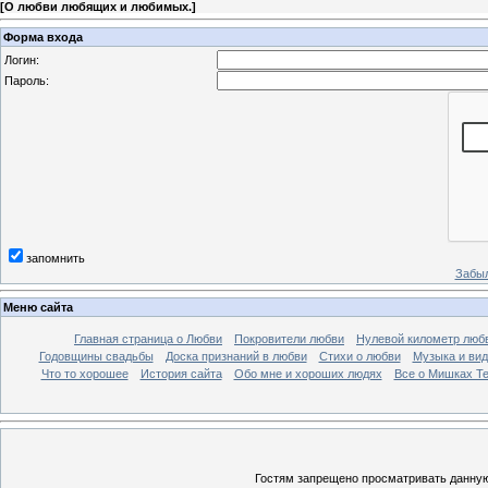
[
О любви любящих и любимых.
]
Форма входа
Логин:
Пароль:
запомнить
Забыл
Меню сайта
Главная страница о Любви
Покровители любви
Нулевой километр люб
Годовщины свадьбы
Доска признаний в любви
Стихи о любви
Музыка и вид
Что то хорошее
История сайта
Обо мне и хороших людях
Все о Мишках Т
Гостям запрещено просматривать данную 