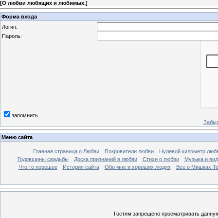
[
О любви любящих и любимых.
]
Форма входа
Логин:
Пароль:
запомнить
Забыл
Меню сайта
Главная страница о Любви
Покровители любви
Нулевой километр люб
Годовщины свадьбы
Доска признаний в любви
Стихи о любви
Музыка и вид
Что то хорошее
История сайта
Обо мне и хороших людях
Все о Мишках Т
Гостям запрещено просматривать данную 