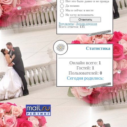
Нет это было давно и не правда
Да помню
Мы и сейчас в месте
Не хочу вспоминать
Результаты
|
Архив опросов
Всего ответов:
135
Статистика
Онлайн всего:
1
Гостей:
1
Пользователей:
0
Сегодня родились: