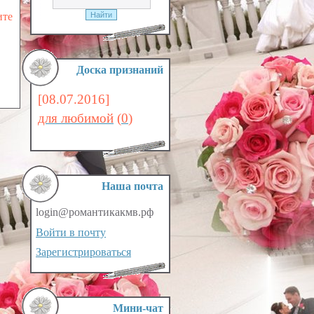
ите
Доска признаний
[08.07.2016]
для любимой
(
0
)
Наша почта
login@романтикакмв.рф
Войти в почту
Зарегистрироваться
Мини-чат