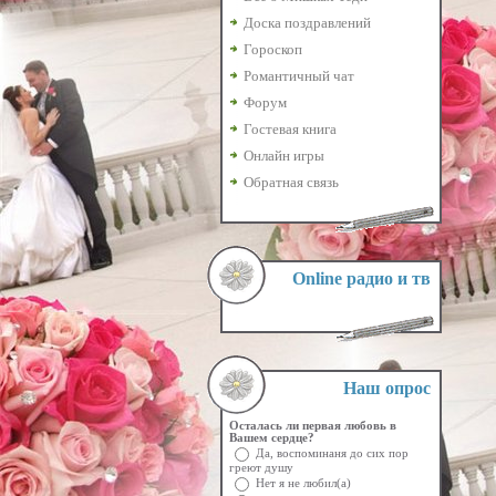
Доска поздравлений
Гороскоп
Романтичный чат
Форум
Гостевая книга
Онлайн игры
Обратная связь
Online радио и тв
Наш опрос
Осталась ли первая любовь в
Вашем сердце?
Да, воспоминаня до сих пор
греют душу
Нет я не любил(а)