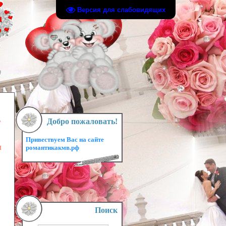
Версия для слабовидящих
ь
Добро пожаловать!
Привествуем Вас на сайте
ы
романтикакмв.рф
Поиск