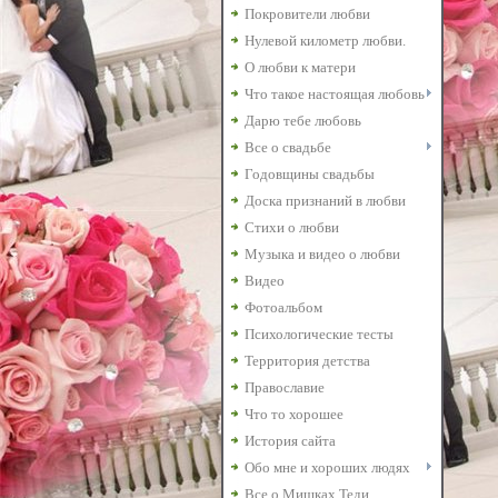
Покровители любви
Нулевой километр любви.
О любви к матери
Что такое настоящая любовь
Дарю тебе любовь
Все о свадьбе
Годовщины свадьбы
Доска признаний в любви
Стихи о любви
Музыка и видео о любви
Видео
Фотоальбом
Психологические тесты
Территория детства
Православие
Что то хорошее
История сайта
Обо мне и хороших людях
Все о Мишках Теди